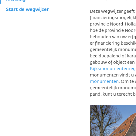
Start de wegwijzer
Deze wegwijzer geeft 
financieringsmogelij
provincie Noord-Hollan
hoe de provincie Noor
behouden van uw erfgo
er financiering beschik
gemeentelijk monume
beeldbepalend of kara
gebouw of object een 
Rijksmonumentenregi
monumenten vindt u v
monumenten
. Om te 
gemeentelijk monumen
pand, kunt u terecht 